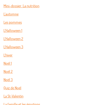
Mini-dossier: La nutrition
L'automne
Les pommes
L'Halloween 1
L'Halloween 2
L'Halloween 3
L'hiver
Noël 1
Noël 2
Noël 3
Quiz de Noël
La St-Valentin
La famille et les émotions